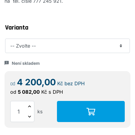
na tel. čísle 777 245 921.
Varianta
Není skladem
4 200,00
od
Kč
bez DPH
od
5 082,00
Kč
s DPH
ks