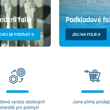
nážní folie
Podkladové fol
CHCI SE PODÍVAT
JDU NA FOLIE
zková výroba obalových
Jsme přímý prodej
ateriálů pro průmysl