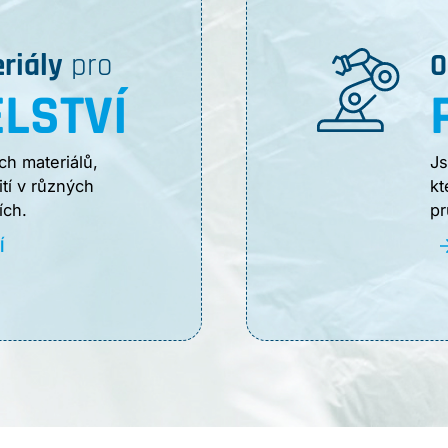
riály
pro
O
LSTVÍ
ch materiálů,
Js
ití v různých
kt
ích.
pr
Í