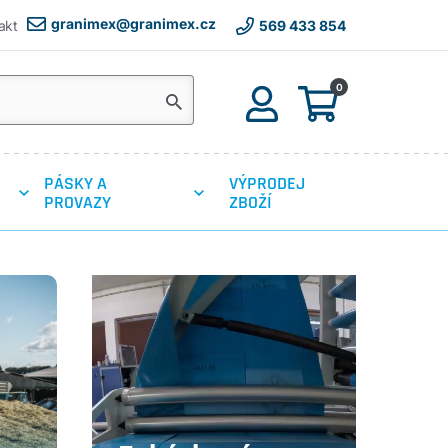
granimex@granimex.cz
akt
569 433 854
0
PÁSKY A
VÝPRODEJ
PROVAZY
ZBOŽÍ