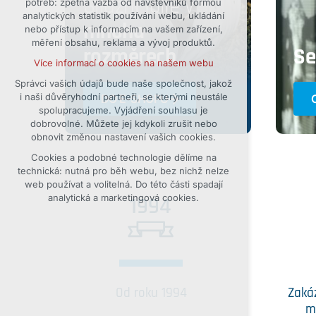
Silážní folie v
potřeb: zpětná vazba od návštěvníků formou
analytických statistik používání webu, ukládání
udržení kontextu stránek (session):
mnoha
nebo přístup k informacím na vašem zařízení,
případná přihlášení, volby jazyka, apod.
měření obsahu, reklama a vývoj produktů.
rozměrech
Se
Volitelná cookies
Více informací o cookies na našem webu
analytická pro anonymizované
vyhodnocení návštěvnosti
Správci vašich údajů bude naše společnost, jakož
i naši důvěryhodní partneři, se kterými neustále
marketingová cookies (Google)
DO E-SHOPU
spolupracujeme. Vyjádření souhlasu je
Více informací o cookies na našem webu
dobrovolné. Můžete jej kdykoli zrušit nebo
obnovit změnou nastavení vašich cookies.
Cookies a podobné technologie dělíme na
Přijmout všechny cookies
technická: nutná pro běh webu, bez nichž nelze
web používat a volitelná. Do této části spadají
Odmítnout vše
analytická a marketingová cookies.
Od roku 1994
Zaká
m