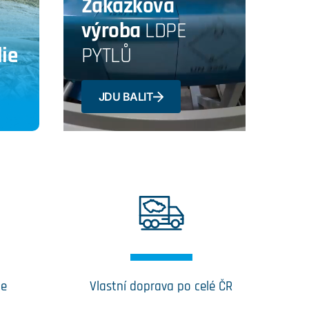
Zakázková
výroba
LDPE
ie
PYTLŮ
JDU BALIT
ce
Vlastní doprava po celé ČR