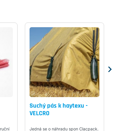
Suchý pás k haytexu -
HAYT
VELCRO
ochra
slám
 ruční
Jedná se o náhradu spon Clacpack.
Chrání 