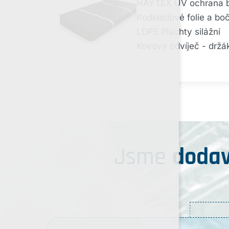
HAYTEX UV ochrana ba
Podkladové folie a boč
LDPE Plachty silážní
Kovový odvíječ - držá
Jsme
dodav