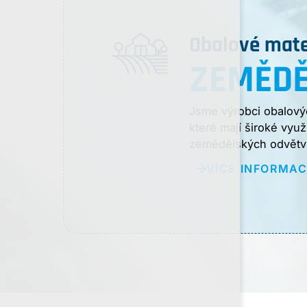
Obalové mate
ZEMĚDĚ
Jsme výrobci obalový
které mají široké využ
zemědělských odvětv
VÍCE INFORMAC