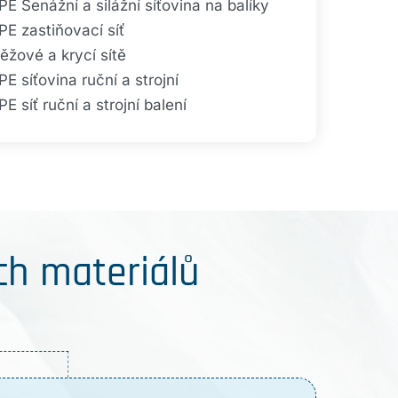
E Senážní a silážní síťovina na balíky
E zastiňovací síť
ěžové a krycí sítě
E síťovina ruční a strojní
E síť ruční a strojní balení
h materiálů