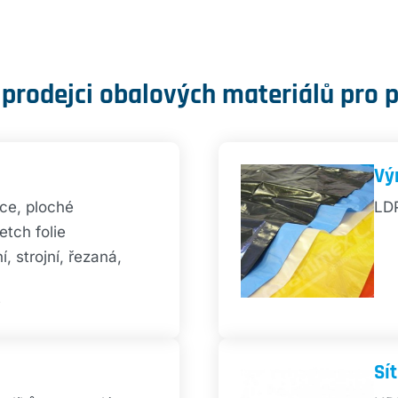
 prodejci obalových materiálů pro 
Vý
ce, ploché
LDP
tch folie
í, strojní, řezaná,
e
Sí