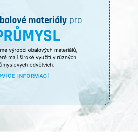
balové materiály
pro
PRŮMYSL
me výrobci obalových materiálů,
eré mají široké využití v různých
ůmyslových odvětvích.
VÍCE INFORMACÍ