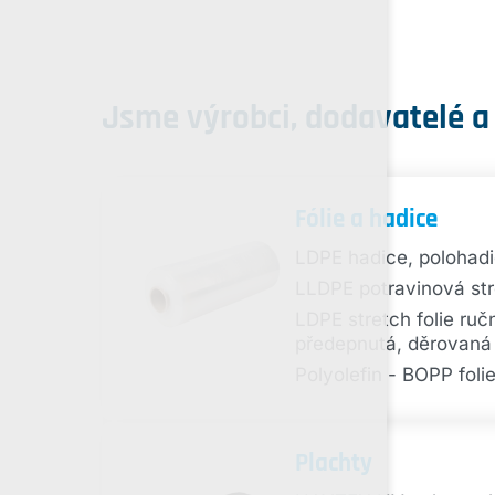
Jsme výrobci, dodavatelé a
Fólie a hadice
LDPE hadice, polohadi
LLDPE potravinová stre
LDPE stretch folie ručn
předepnutá, děrovaná
Polyolefin - BOPP foli
Plachty