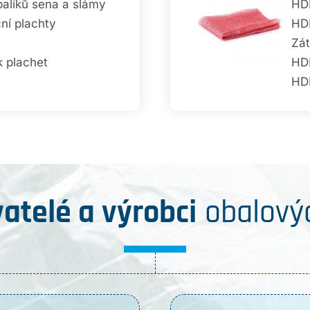
líků sena a slámy
HDP
ní plachty
HDP
Zát
k plachet
HDP
HDP
atelé a výrobci
obalovýc