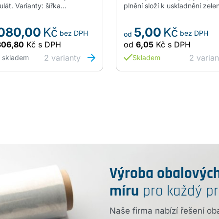
ulát. Varianty: šířka
plnění složí k uskladnění zelen
200. Návin role cca 30kg.
hlavně brambor a cibule, ale 
ní cena za Kč/kg.
i ke skladování ořechů. Barva 
 080,00
Kč
5,00
Kč
bez DPH
bez DPH
červená nebo žlutá. Rozměr 
od
75cm. V balení je 100ks.…
306,80
Kč
s DPH
od
6,05
Kč
s DPH
2
varianty
2
varian
í skladem
Skladem
Výroba obalových
míru
pro každý p
Naše firma nabízí řešení ob