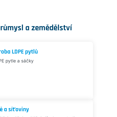
průmysl a zemědělství
roba LDPE pytlů
E pytle a sáčky
tě a síťoviny