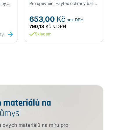
iny,
Pro upevnění Haytex ochrany balíků
před zn
hodí se
sena a slámy s použitím suchého
Lze opa
je
pásu a zátěžových pytlů. Rozměr
let. Vy
653,00
Kč
3 
bez DPH
50 x
5cmx32m.
mechan
od
a silné
790,13
Kč
s DPH
od
4 
Schvál
ty
Skladem
Skl
 materiálů na
růmysl
alových materiálů na míru pro