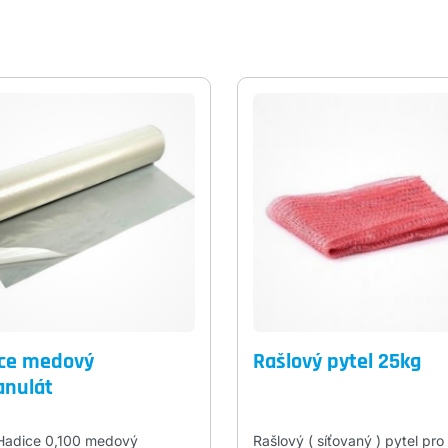
ce medový
Rašlový pytel 25kg
anulát
Hadice 0,100 medový
Rašlový ( síťovaný ) pytel pro