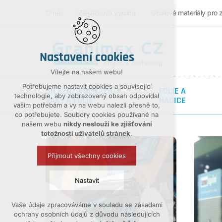
O nás
Zakázková výroba
Obalové materiály pro 
Nastavení cookies
Vítejte na našem webu!
Potřebujeme nastavit cookies a související
SILÁŽNÍ A SENÁŽNÍ
FÓLIE A
technologie, aby zobrazovaný obsah odpovídal
VAKY A FOLIE
HADICE
vašim potřebám a vy na webu nalezli přesně to,
co potřebujete. Soubory cookies používané na
našem webu
nikdy neslouží ke zjišťování
totožnosti uživatelů stránek
.
Přijmout všechny cookies
Nastavit
Vaše údaje zpracováváme v souladu se zásadami
Technická cookies
ochrany osobních údajů z důvodu následujících
nutná pro provozování webu