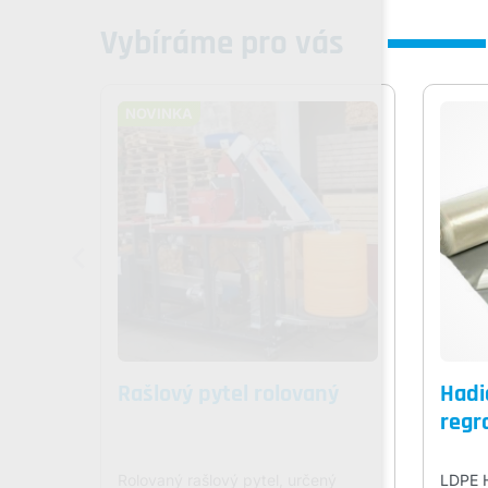
Vybíráme pro vás
NOVINKA
Rašlový pytel rolovaný
Hadi
regr
Rolovaný rašlový pytel, určený
LDPE 