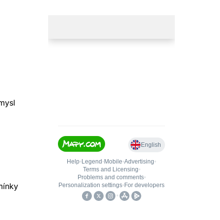
mysl
mínky