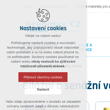
O nás
Zakázková výroba
Obalové materiály pro 
Nastavení cookies
Vítejte na našem webu!
Potřebujeme nastavit cookies a související
SILÁŽNÍ A SENÁŽNÍ
FÓLIE A
technologie, aby zobrazovaný obsah odpovídal
VAKY A FOLIE
HADICE
vašim potřebám a vy na webu nalezli přesně to,
co potřebujete. Soubory cookies používané na
našem webu
nikdy neslouží ke zjišťování
Silážní a senážní vaky a folie
totožnosti uživatelů stránek
.
Přijmout všechny cookies
Silážní a senážní v
Nastavit
Vaše údaje zpracováváme v souladu se zásadami
Technická cookies
ochrany osobních údajů z důvodu následujících
nutná pro provozování webu