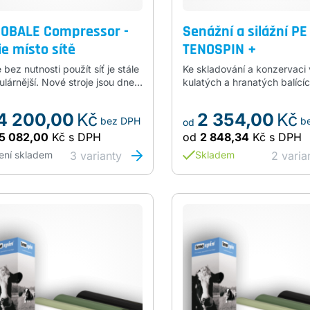
IOBALE Compressor -
Senážní a silážní PE 
ie místo sítě
TENOSPIN +
e bez nutnosti použít síť je stále
Ke skladování a konzervaci 
lárnější. Nové stroje jsou dnes
kulatých a hranatých balícíc
ěř vždy standardně vybaveny
Šíře750mm, návin1900m, síl
ností vazby fólií a také mnoho
papírová dutinka
4 200,00
Kč
2 354,00
Kč
bez DPH
b
ších strojů lze často přestavět.
od
e má UV stabilitu,…
5 082,00
Kč
s DPH
od
2 848,34
Kč
s DPH
3
varianty
2
varia
ení skladem
Skladem