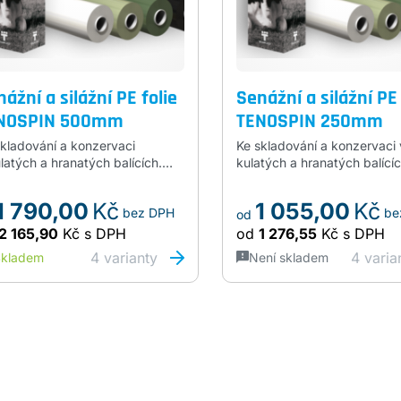
ážní a silážní PE folie
Senážní a silážní PE 
NOSPIN 500mm
TENOSPIN 250mm
skladování a konzervaci
Ke skladování a konzervaci 
latých a hranatých balících.
kulatých a hranatých balící
e 500mm, návin 1800m, síla
objednat pouze sudý počet
y, barva bílá, ecogreen, tmavě
Šíře 250mm, návin 1500m, s
1 790,00
Kč
1 055,00
Kč
bez DPH
be
ná. Na plastové dutince.
25my, barva bílá, ecogreen
od
zelená. Do košíku zadáte p
2 165,90
Kč
s DPH
od
1 276,55
Kč
s DPH
rolí,…
4
varianty
4
varia
kladem
Není skladem