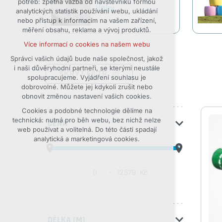
potřeb: zpětná vazba od návštěvníků formou
Vaky
analytických statistik používání webu, ukládání
udržení kontextu stránek (session):
nebo přístup k informacím na vašem zařízení,
případná přihlášení, volby jazyka, apod.
měření obsahu, reklama a vývoj produktů.
Volitelná cookies
Více informací o cookies na našem webu
analytická pro anonymizované
vyhodnocení návštěvnosti
Správci vašich údajů bude naše společnost, jakož
i naši důvěryhodní partneři, se kterými neustále
marketingová cookies (Google)
SKRÝT FILTR
spolupracujeme. Vyjádření souhlasu je
Více informací o cookies na našem webu
dobrovolné. Můžete jej kdykoli zrušit nebo
obnovit změnou nastavení vašich cookies.
Cookies a podobné technologie dělíme na
Přijmout všechny cookies
technická: nutná pro běh webu, bez nichž nelze
CENA
web používat a volitelná. Do této části spadají
Odmítnout vše
analytická a marketingová cookies.
-
Kč
DÉLKA [M]