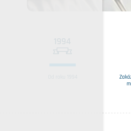
Od roku 1994
Zaká
m