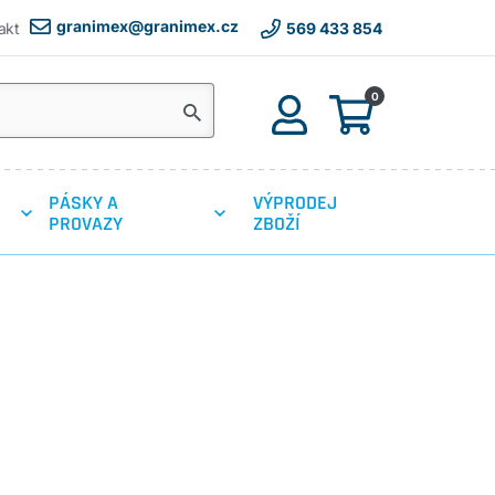
granimex@granimex.cz
akt
569 433 854
0
PÁSKY A
VÝPRODEJ
PROVAZY
ZBOŽÍ