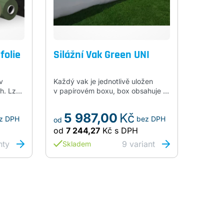
folie
Silážní Vak Green UNI
v
Každý vak je jednotlivě uložen
ch. Lze
v papírovém boxu, box obsahuje 1
 kusů.
ks opravné pásky, ořezávač,
íla
návod a pravítko. Green-Bag je
5 987,00
Kč
z DPH
bez DPH
, tmavě
černobílý třívrstvý, vyrobený
od
očet
z prvotřídních polyethylenových
od
7 244,27
Kč
s DPH
materiálů.…
nty
9
variant
Skladem