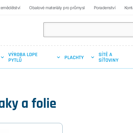
zemědělství
Obalové materiály pro průmysl
Poradenství
Kont
VÝROBA LDPE
SÍTĚ A
PLACHTY
PYTLŮ
SÍŤOVINY
aky a folie