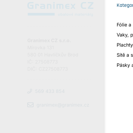
Kategor
Fólie a
Vaky, p
Granimex CZ s.r.o.
Plachty
Mírovka 131
580 01 Havlíčkův Brod
Sítě a 
IČ: 27508773
Pásky 
DIČ: CZ27508773
569 433 854
granimex@granimex.cz