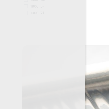
1800
(5)
1900
(2)