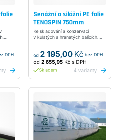
folie
Senážní a silážní PE folie
TENOSPIN 750mm
v
Ke skladování a konzervaci
h.
v kulatých a hranatých balících.
a 21my,
Šíře 750mm, návin 1500m, síla
25my, barva bílá, ecogreen, tmavě
2 195,00
Kč
ez DPH
bez DPH
zelená a černá. Na plastové
od
dutince
od
2 655,95
Kč
s DPH
nty
4
varianty
Skladem