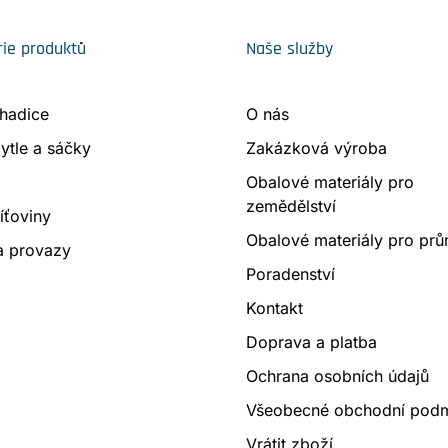
ie produktů
Naše služby
 hadice
O nás
ytle a sáčky
Zakázková výroba
Obalové materiály pro
zemědělství
síťoviny
Obalové materiály pro prů
a provazy
Poradenství
Kontakt
Doprava a platba
Ochrana osobních údajů
Všeobecné obchodní pod
Vrátit zboží