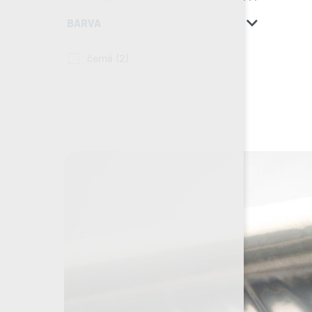
BARVA
černá
(2)