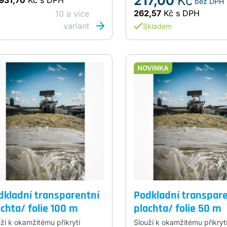
217,00
Kč
931,70
Kč
s DPH
bez DPH
262,57
Kč
s DPH
10 a více
variant
Skladem
NOVINKA
dkladní transparentní
Podkladní transpar
achta/ folie 100 m
plachta/ folie 50 m
ží k okamžitému přikrytí
Slouží k okamžitému přikryt