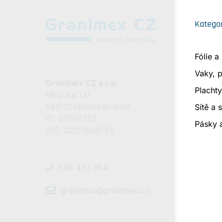
Kategor
Fólie a
Vaky, p
Granimex CZ s.r.o.
Plachty
Mírovka 131
580 01 Havlíčkův Brod
Sítě a 
IČ: 27508773
Pásky 
DIČ: CZ27508773
569 433 854
granimex@granimex.cz