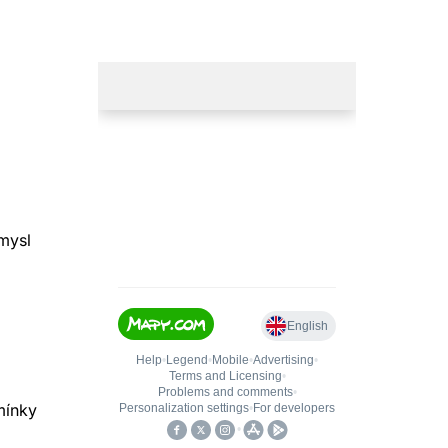
mysl
mínky