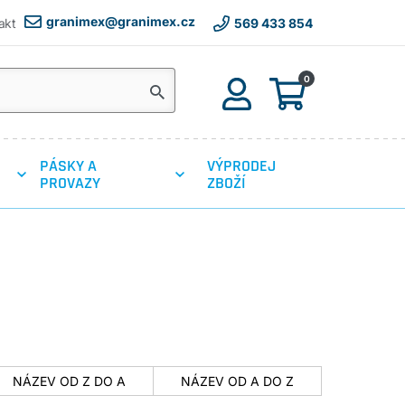
granimex@granimex.cz
akt
569 433 854
0
PÁSKY A
VÝPRODEJ
PROVAZY
ZBOŽÍ
NÁZEV OD Z DO A
NÁZEV OD A DO Z