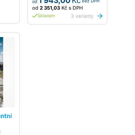
1 943,00
Kč
bez DPH
INOX, které najdete v našem e-
od
shopu.
od
2 351,03
Kč
s DPH
3
varianty
Skladem
entní
í