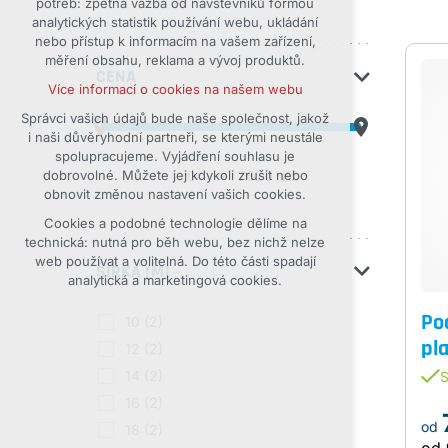
potřeb: zpětná vazba od návštěvníků formou
analytických statistik používání webu, ukládání
udržení kontextu stránek (session):
nebo přístup k informacím na vašem zařízení,
případná přihlášení, volby jazyka, apod.
měření obsahu, reklama a vývoj produktů.
Volitelná cookies
CENA
Více informací o cookies na našem webu
analytická pro anonymizované
vyhodnocení návštěvnosti
Správci vašich údajů bude naše společnost, jakož
i naši důvěryhodní partneři, se kterými neustále
marketingová cookies (Google)
spolupracujeme. Vyjádření souhlasu je
Více informací o cookies na našem webu
-
Kč
dobrovolné. Můžete jej kdykoli zrušit nebo
obnovit změnou nastavení vašich cookies.
Cookies a podobné technologie dělíme na
Přijmout všechny cookies
technická: nutná pro běh webu, bez nichž nelze
web používat a volitelná. Do této části spadají
ŠÍŘKA [M]
Odmítnout vše
analytická a marketingová cookies.
Pod
10
(2)
pla
12
(2)
14
(2)
S
16
(2)
od
18
(2)