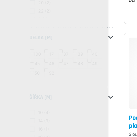
od
20
(2)
22
(2)
8
(1)
DÉLKA [M]
100
17
37
39
40
45
46
47
48
49
50
92
ŠÍŘKA [M]
10
(4)
Po
14
(3)
pl
16
(1)
Slou