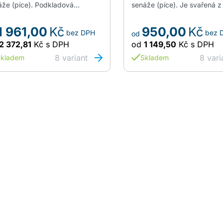
áže (píce). Podkladová
senáže (píce). Je svařená z
sparentní folie o síle 40my
Podkladová transparentní fo
ží k okamžitému přikrytí
síle 40my slouží k okamžit
1 961,00
Kč
950,00
Kč
bez DPH
bez 
že. Kopíruje její tvar a vytláčí
přikrytí senáže. Kopíruje její
od
padné vzduchové mezery.
vytláčí případné vzduchové
2 372,81
Kč
s DPH
od
1 149,50
Kč
s DPH
ledně poté se…
mezery.…
8
variant
8
vari
kladem
Skladem