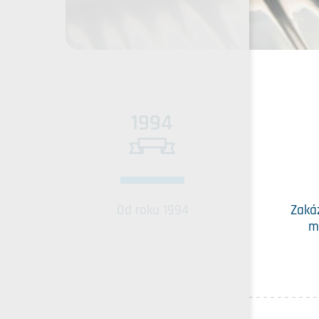
Od roku 1994
Zaká
m