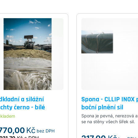
kladní a silážní
Spona - CLLIP INOX 
chty černo - bílé
boční plnění sil
Spona je pevná, nerezová a
kladem
se na stěny všech šířek sil.
770,00
Kč
bez DPH