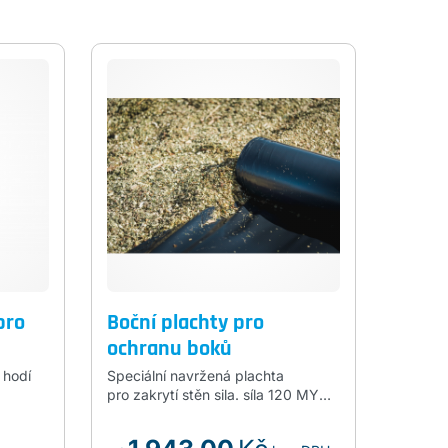
pro
Boční plachty pro
ochranu boků
 hodí
Speciální navržená plachta
pro zakrytí stěn sila. síla 120 MY
UV odolnost 9 - vrstvá K uchycení
plachty se používají spony CLIP