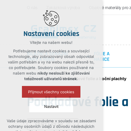
O nás
Zakázková výroba
Obalové materiály pro 
Nastavení cookies
Vítejte na našem webu!
Potřebujeme nastavit cookies a související
SILÁŽNÍ A SENÁŽNÍ
FÓLIE A
technologie, aby zobrazovaný obsah odpovídal
VAKY A FOLIE
HADICE
vašim potřebám a vy na webu nalezli přesně to,
co potřebujete. Soubory cookies používané na
našem webu
nikdy neslouží ke zjišťování
Plachty
Podkladové folie a boční plachty
totožnosti uživatelů stránek
.
Přijmout všechny cookies
Podkladové folie a
Nastavit
Vaše údaje zpracováváme v souladu se zásadami
Technická cookies
SKRÝT FILTR
ochrany osobních údajů z důvodu následujících
nutná pro provozování webu