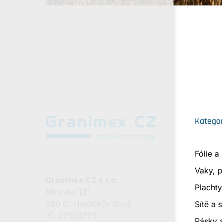
Kategor
Fólie a
Vaky, p
Granimex CZ s.r.o.
Plachty
Mírovka 131
580 01 Havlíčkův Brod
Sítě a 
IČ: 27508773
Pásky 