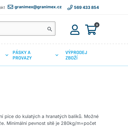
granimex@granimex.cz
akt
569 433 854
0
PÁSKY A
VÝPRODEJ
PROVAZY
ZBOŽÍ
ání píce do kulatých a hranatých balíků. Možné
láže. Minimální pevnost sítě je 280kg/m=počet