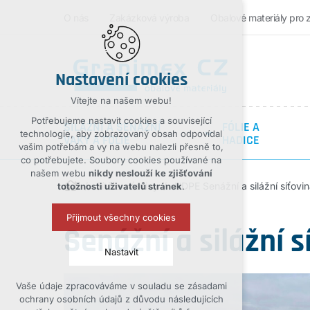
O nás
Zakázková výroba
Obalové materiály pro 
Nastavení cookies
Vítejte na našem webu!
Potřebujeme nastavit cookies a související
SILÁŽNÍ A SENÁŽNÍ
FÓLIE A
technologie, aby zobrazovaný obsah odpovídal
VAKY A FOLIE
HADICE
vašim potřebám a vy na webu nalezli přesně to,
co potřebujete. Soubory cookies používané na
našem webu
nikdy neslouží ke zjišťování
Sítě a síťoviny
HDPE Senážní a silážní síťovin
totožnosti uživatelů stránek
.
Přijmout všechny cookies
Senážní a silážní s
Nastavit
Vaše údaje zpracováváme v souladu se zásadami
Technická cookies
ochrany osobních údajů z důvodu následujících
nutná pro provozování webu