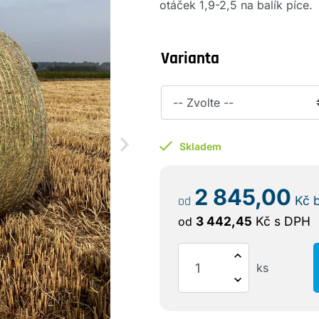
otáček 1,9-2,5 na balík píce.
Varianta
Skladem
2 845,00
od
Kč
3 442,45
Kč
s DPH
od
ks