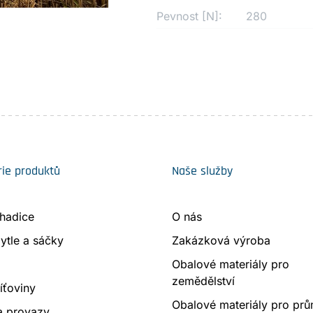
Pevnost [N]:
280
ie produktů
Naše služby
 hadice
O nás
ytle a sáčky
Zakázková výroba
Obalové materiály pro
zemědělství
síťoviny
Obalové materiály pro prů
a provazy