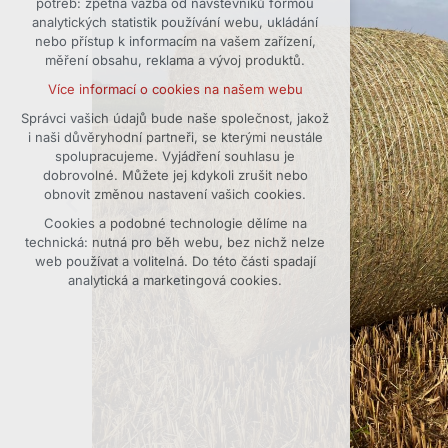
potřeb: zpětná vazba od návštěvníků formou
analytických statistik používání webu, ukládání
udržení kontextu stránek (session):
nebo přístup k informacím na vašem zařízení,
případná přihlášení, volby jazyka, apod.
měření obsahu, reklama a vývoj produktů.
Volitelná cookies
Více informací o cookies na našem webu
analytická pro anonymizované
vyhodnocení návštěvnosti
Správci vašich údajů bude naše společnost, jakož
i naši důvěryhodní partneři, se kterými neustále
marketingová cookies (Google)
spolupracujeme. Vyjádření souhlasu je
Více informací o cookies na našem webu
dobrovolné. Můžete jej kdykoli zrušit nebo
obnovit změnou nastavení vašich cookies.
Cookies a podobné technologie dělíme na
Přijmout všechny cookies
technická: nutná pro běh webu, bez nichž nelze
web používat a volitelná. Do této části spadají
Odmítnout vše
analytická a marketingová cookies.