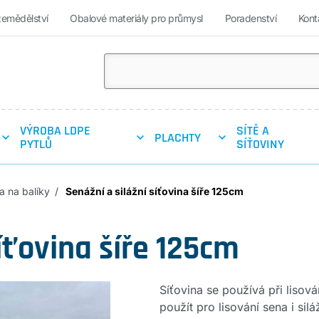
zemědělství
Obalové materiály pro průmysl
Poradenství
Kont
VÝROBA LDPE
SÍTĚ A
PLACHTY
PYTLŮ
SÍŤOVINY
a na balíky
Senážní a silážní síťovina šíře 125cm
íťovina šíře 125cm
Síťovina se používá při lisov
použít pro lisování sena i si