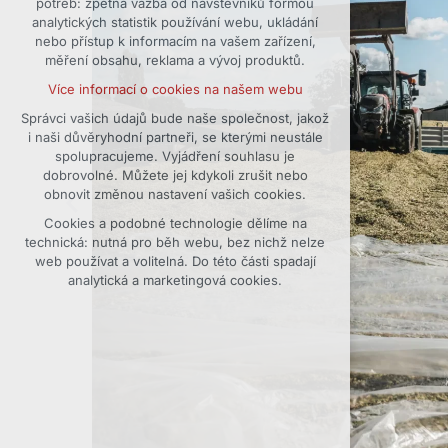
potřeb: zpětná vazba od návštěvníků formou
analytických statistik používání webu, ukládání
udržení kontextu stránek (session):
nebo přístup k informacím na vašem zařízení,
případná přihlášení, volby jazyka, apod.
měření obsahu, reklama a vývoj produktů.
Volitelná cookies
Více informací o cookies na našem webu
analytická pro anonymizované
vyhodnocení návštěvnosti
Správci vašich údajů bude naše společnost, jakož
i naši důvěryhodní partneři, se kterými neustále
marketingová cookies (Google)
spolupracujeme. Vyjádření souhlasu je
Více informací o cookies na našem webu
dobrovolné. Můžete jej kdykoli zrušit nebo
obnovit změnou nastavení vašich cookies.
Cookies a podobné technologie dělíme na
Přijmout všechny cookies
technická: nutná pro běh webu, bez nichž nelze
web používat a volitelná. Do této části spadají
Odmítnout vše
analytická a marketingová cookies.