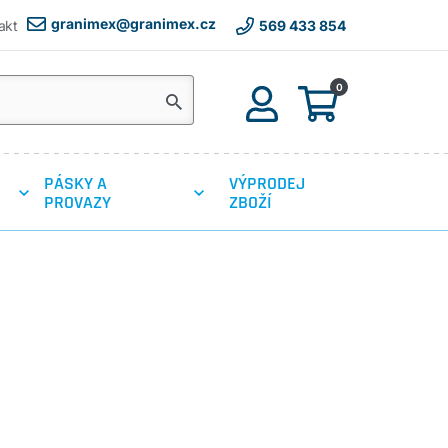
granimex@granimex.cz
akt
569 433 854
0
PÁSKY A
VÝPRODEJ
PROVAZY
ZBOŽÍ