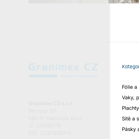
Kategor
Fólie a
Vaky, p
Granimex CZ s.r.o.
Plachty
Mírovka 131
580 01 Havlíčkův Brod
Sítě a 
IČ: 27508773
Pásky 
DIČ: CZ27508773