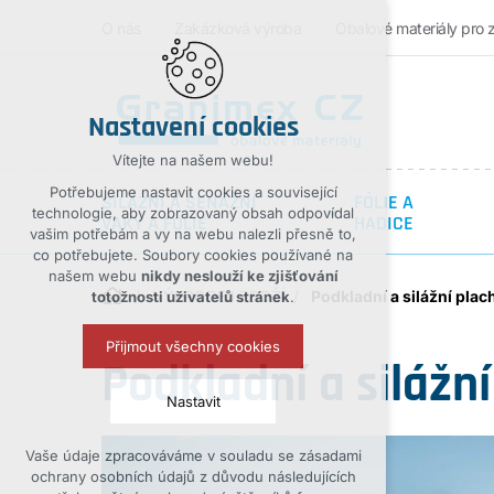
O nás
Zakázková výroba
Obalové materiály pro 
Nastavení cookies
Vítejte na našem webu!
Potřebujeme nastavit cookies a související
SILÁŽNÍ A SENÁŽNÍ
FÓLIE A
technologie, aby zobrazovaný obsah odpovídal
VAKY A FOLIE
HADICE
vašim potřebám a vy na webu nalezli přesně to,
co potřebujete. Soubory cookies používané na
našem webu
nikdy neslouží ke zjišťování
VÝPRODEJ ZBOŽÍ
Podkladní a silážní plach
totožnosti uživatelů stránek
.
Přijmout všechny cookies
Podkladní a silážní
Nastavit
Vaše údaje zpracováváme v souladu se zásadami
Technická cookies
ochrany osobních údajů z důvodu následujících
nutná pro provozování webu