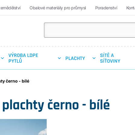
zemědělství
Obalové materiály pro průmysl
Poradenství
Kont
VÝROBA LDPE
SÍTĚ A
PLACHTY
PYTLŮ
SÍŤOVINY
ty černo - bílé
 plachty černo - bílé