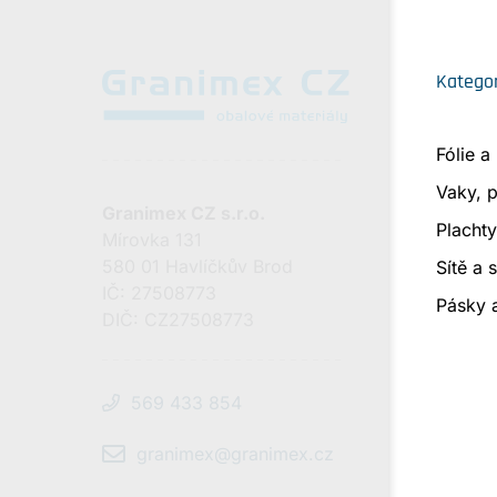
Kategor
Fólie a
Vaky, p
Granimex CZ s.r.o.
Plachty
Mírovka 131
580 01 Havlíčkův Brod
Sítě a 
IČ: 27508773
Pásky 
DIČ: CZ27508773
569 433 854
granimex@granimex.cz