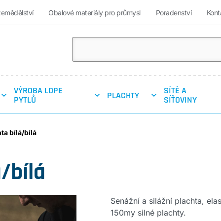
zemědělství
Obalové materiály pro průmysl
Poradenství
Kont
VÝROBA LDPE
SÍTĚ A
PLACHTY
PYTLŮ
SÍŤOVINY
ta bílá/bílá
á/bílá
Senážní a silážní plachta, el
150my silné plachty.