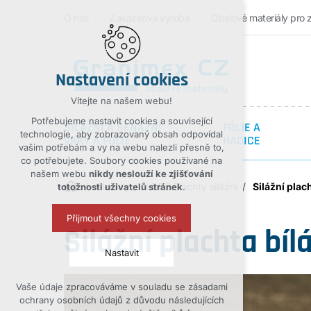
O nás
Zakázková výroba
Obalové materiály pro 
Nastavení cookies
Vítejte na našem webu!
Potřebujeme nastavit cookies a související
SILÁŽNÍ A SENÁŽNÍ
FÓLIE A
technologie, aby zobrazovaný obsah odpovídal
VAKY A FOLIE
HADICE
vašim potřebám a vy na webu nalezli přesně to,
co potřebujete. Soubory cookies používané na
našem webu
nikdy neslouží ke zjišťování
Plachty
LDPE Plachty silážní
Silážní plach
totožnosti uživatelů stránek
.
Přijmout všechny cookies
Silážní plachta bíl
Nastavit
Vaše údaje zpracováváme v souladu se zásadami
Technická cookies
ochrany osobních údajů z důvodu následujících
nutná pro provozování webu