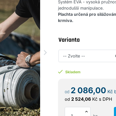
Systém EVA - vysoká pružnos
jednodušší manipulace.
Plachta určená pro silážován
krmiva.
Varianta
Skladem
2 086,00
od
Kč
2 524,06
Kč
s DPH
od