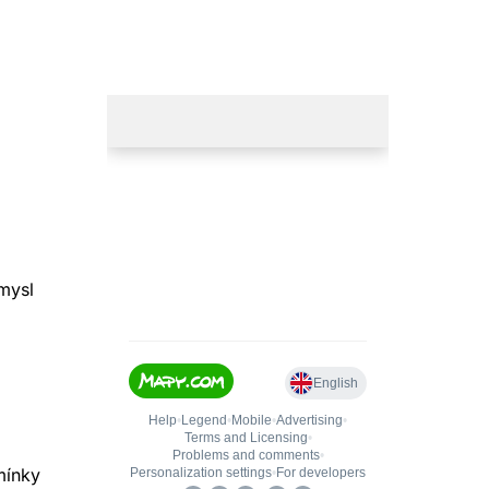
mysl
mínky