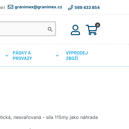
granimex@granimex.cz
akt
569 433 854
0
PÁSKY A
VÝPRODEJ
PROVAZY
ZBOŽÍ
astická, nesvařovaná - síla 115my jako náhrada