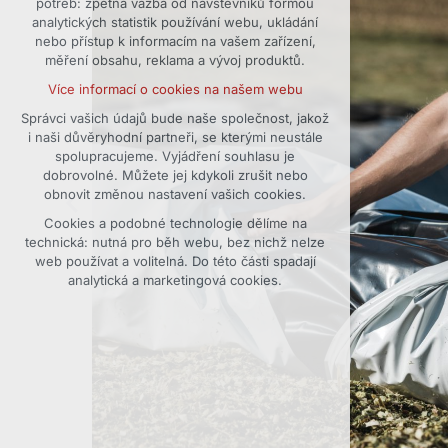
potřeb: zpětná vazba od návštěvníků formou
analytických statistik používání webu, ukládání
udržení kontextu stránek (session):
nebo přístup k informacím na vašem zařízení,
případná přihlášení, volby jazyka, apod.
měření obsahu, reklama a vývoj produktů.
Volitelná cookies
Více informací o cookies na našem webu
analytická pro anonymizované
vyhodnocení návštěvnosti
Správci vašich údajů bude naše společnost, jakož
i naši důvěryhodní partneři, se kterými neustále
marketingová cookies (Google)
spolupracujeme. Vyjádření souhlasu je
Více informací o cookies na našem webu
dobrovolné. Můžete jej kdykoli zrušit nebo
obnovit změnou nastavení vašich cookies.
Cookies a podobné technologie dělíme na
Přijmout všechny cookies
technická: nutná pro běh webu, bez nichž nelze
web používat a volitelná. Do této části spadají
Odmítnout vše
analytická a marketingová cookies.