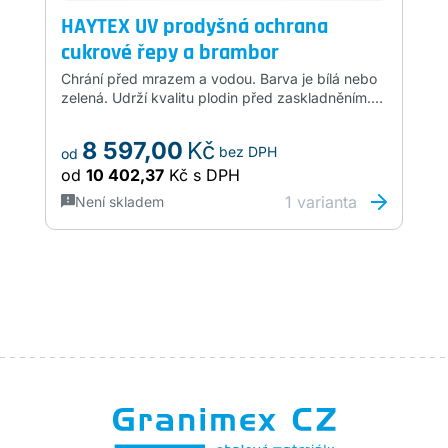
HAYTEX UV prodyšná ochrana
cukrové řepy a brambor
Chrání před mrazem a vodou. Barva je bílá nebo
zelená. Udrží kvalitu plodin před zaskladněním.
Použitelná několik let. Standartní rozměry
na dotaz 9,8 x 25m, 12,5 x 35m, 14,5 x 25m, 18 x
8 597,00
Kč
bez DPH
od
25m.
od
10 402,37
Kč
s DPH
1
varianta
Není skladem