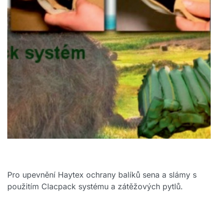
Pro upevnění Haytex ochrany balíků sena a slámy s
použitím Clacpack systému a zátěžových pytlů.